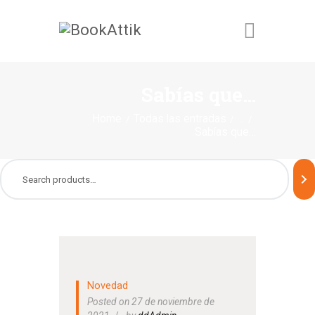
BOOKATTIK
Sabías que…
QUIENES SOMOS
Home
Todas las entradas
...
Sabías que…
PRODUCTOS
PROMOCIONES
CONTÁCTANOS
Novedad
Posted on 27 de noviembre de