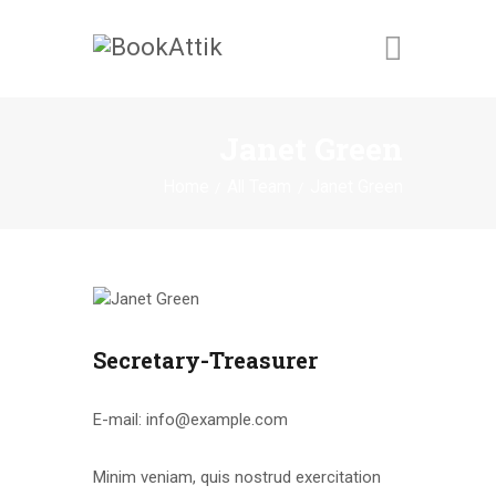
BOOKATTIK
Janet Green
QUIENES SOMOS
Home
All Team
Janet Green
PRODUCTOS
PROMOCIONES
CONTÁCTANOS
Secretary-Treasurer
E-mail:
info@example.com
Minim veniam, quis nostrud exercitation