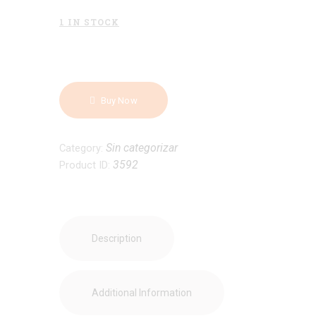
1 IN STOCK
Frog
Meets
Dog
quantity
Buy Now
Sin categorizar
Category:
3592
Product ID:
Description
Additional Information