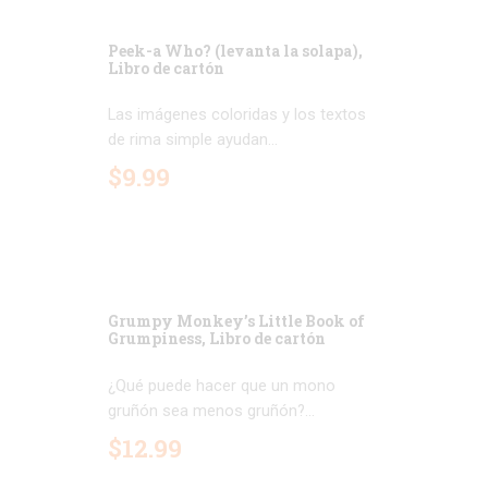
Peek-a Who? (levanta la solapa),
Libro de cartón
Las imágenes coloridas y los textos
de rima simple ayudan...
$
9
.
99
Grumpy Monkey’s Little Book of
Grumpiness, Libro de cartón
¿Qué puede hacer que un mono
gruñón sea menos gruñón?...
$
12
.
99