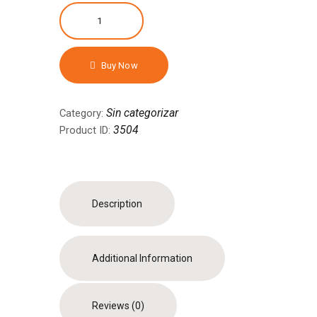
I
am
Going!
quantity
Buy Now
Sin categorizar
Category:
3504
Product ID:
Description
Additional Information
Reviews (0)