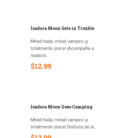
Out of stock
Isadora Moon Gets in Trouble
Mitad hada, mitad vampiro ¡y
totalmente única! ¡Acompaña a
Isadora...
$
12
.
99
Out of stock
Isadora Moon Goes Camping
Mitad hada, mitad vampiro ¡y
totalmente única! Disfruta de la...
$
12
.
99