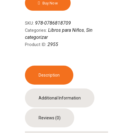
Cautionary
Buy Now
Tale,
Tapa
dura
978-0786818709
SKU:
quantity
Libros para Niños
Sin
Categories:
,
categorizar
2955
Product ID:
Description
Additional Information
Reviews (0)