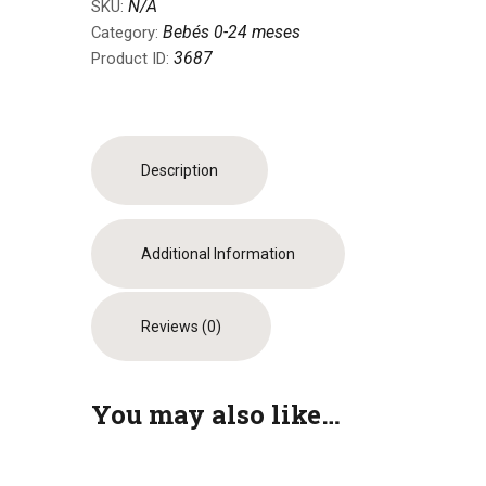
N/A
SKU:
0-
Bebés 0-24 meses
Category:
3
3687
Product ID:
meses
con
sonaja
quantity
Description
Additional Information
Reviews (0)
You may also like…