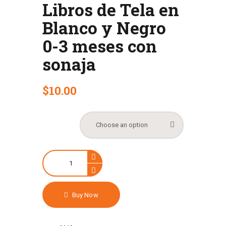
Libros de Tela en
Blanco y Negro
0-3 meses con
sonaja
$
10
.
00
TEMATICA
Libros
de
Tela
en
Buy Now
Blanco
y
Negro