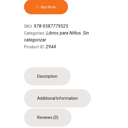
Words,
Buy Now
Libro
de
cartón
978-9387779525
SKU:
quantity
Libros para Niños
Sin
Categories:
,
categorizar
2944
Product ID:
Description
Additional Information
Reviews (0)