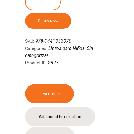
First
COLORS
Padded,
Buy Now
Tapa
dura
quantity
978-1441333070
SKU:
Libros para Niños
Sin
Categories:
,
categorizar
2827
Product ID:
Description
Additional Information