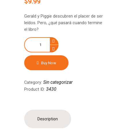
$
9
.
99
Gerald y Piggie descubren el placer de ser
leídos. Pero, ¿qué pasará cuando termine
el libro?
We
are
in
a
Buy Now
Book
quantity
Sin categorizar
Category:
3430
Product ID:
Description