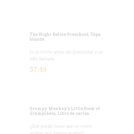
The Night Before Preschool, Tapa
blanda
Es la noche antes del preescolar y un
niño llamado...
$
7
.
49
Grumpy Monkey’s Little Book of
Grumpiness, Libro de cartón
¿Qué puede hacer que un mono
gruñón sea menos gruñón?...