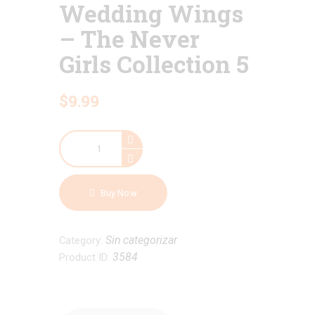
Wedding Wings
– The Never
Girls Collection 5
$
9
.
99
Wedding
Wings
-
The
Buy Now
Never
Girls
Collection
Sin categorizar
Category:
5
3584
Product ID:
quantity