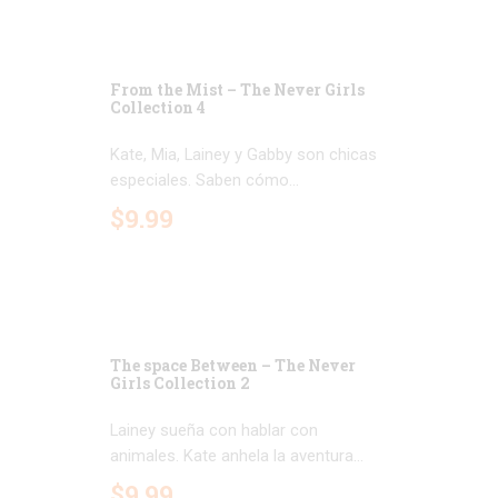
From the Mist – The Never Girls
Collection 4
Kate, Mia, Lainey y Gabby son chicas
especiales. Saben cómo...
$
9
.
99
The space Between – The Never
Girls Collection 2
Lainey sueña con hablar con
animales. Kate anhela la aventura...
$
9
.
99